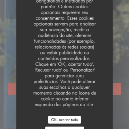
obrigatórios e instalados por
padrão. Outros cookies
opcionais requerem seu
consentimento. Esses cookies
opcionais servem para analisar
sua navegação, medir a
audiência do site, oferecer
funcionalidades (por exemplo,
relacionadas às redes sociais)
ou exibir publicidade ou
•
STRASBOURG
conteúdos personalizados.
Clique em 'OK, aceitar tudo',
BIM! Bistrot du Maillon
'Recusar tudo' ou 'Personalizar'
para gerenciar suas
preferências. Você pode alterar
suas escolhas a qualquer
RESERVAR UMA MESA
momento clicando no ícone de
cookie no canto inferior
esquerdo das páginas do site.
OK, aceitar tudo