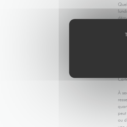
Quel
lund
déme
de l
m2, 
T
gour
mang
spec
enco
poss
Cart
À se
ress
quan
peut
ou d
une 