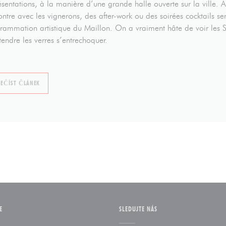
ésentations, à la manière d’une grande halle ouverte sur la ville. Ai
ontre avec les vignerons, des after-work ou des soirées cocktails se
rammation artistique du Maillon. On a vraiment hâte de voir les Str
tendre les verres s’entrechoquer.
((OTEVŘE SE V NOVÉM OKNĚ))
EČÍST ČLÁNEK
E
SLEDUJTE NÁS