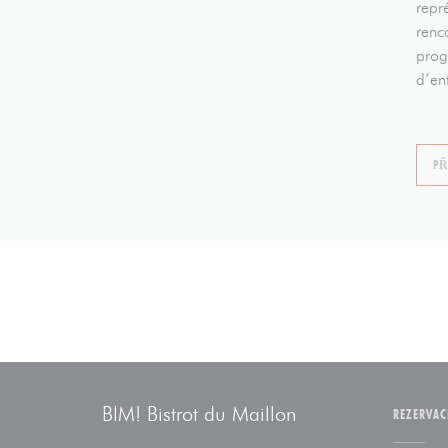
repr
renc
prog
d’en
PŘ
BIM! Bistrot du Maillon
REZERVAC