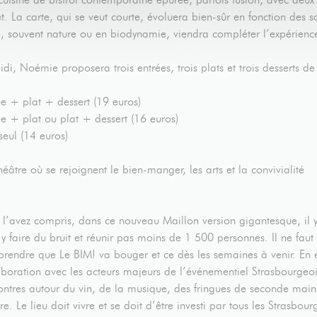
et. La carte, qui se veut courte, évoluera bien-sûr en fonction des s
e, souvent nature ou en biodynamie, viendra compléter l’expérienc
idi, Noémie proposera trois entrées, trois plats et trois desserts de
ée + plat + dessert (19 euros)
ée + plat ou plat + dessert (16 euros)
seul (14 euros)
héâtre où se rejoignent le bien-manger, les arts et la convivialité
 l’avez compris, dans ce nouveau Maillon version gigantesque, il y
 y faire du bruit et réunir pas moins de 1 500 personnes. Il ne fau
rendre que Le BIM! va bouger et ce dès les semaines à venir. En eff
aboration avec les acteurs majeurs de l’événementiel Strasbourgeoi
ontres autour du vin, de la musique, des fringues de seconde main, 
re. Le lieu doit vivre et se doit d’être investi par tous les Strasbou