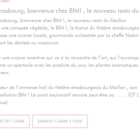
9/2021
trasbourg, bienvenue chez BIM! , le nouveau resto d
rasbourg, bienvenue chez BIM !, le nouveau resto du Maillon
 une canopée végétale, le BIM !, le bistrot du théâtre strasbourgeoi
ose une cuisine locale, gourmande orchestrée par la cheffe Noémie 
tant les déchets au maximum.
t une cuisine inventive qui va à la rencontre de l’art, qui l’accom
e un spectacle avec les produits du jour, les plantes aromatiques 
meur.
œur de l’immense hall du théâtre strasbourgeois du Maillon , son bi
pellation BIM ! Le point exclamatif renvoie peut-être au ....... (CF L
ous)
((OTEVŘE SE V NOVÉM OKNĚ))
((OTEVŘE SE V NOVÉM OKNĚ))
EČÍST ČLÁNEK
ZOBRAZIT ČLÁNEK V TISKU