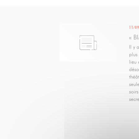
11/0
« B
Il y
plus
lieu
déso
théâ
seul
soir
secr