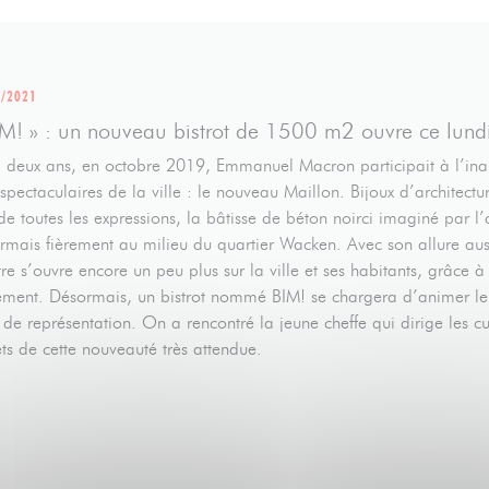
9/2021
IM! » : un nouveau bistrot de 1500 m2 ouvre ce lund
 a deux ans, en octobre 2019, Emmanuel Macron participait à l’ina
 spectaculaires de la ville : le nouveau Maillon. Bijoux d’architectu
 de toutes les expressions, la bâtisse de béton noirci imaginé par 
rmais fièrement au milieu du quartier Wacken. Avec son allure au
tre s’ouvre encore un peu plus sur la ville et ses habitants, grâce 
ement. Désormais, un bistrot nommé BIM! se chargera d’animer le q
s de représentation. On a rencontré la jeune cheffe qui dirige les cu
ets de cette nouveauté très attendue.