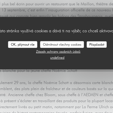
 plus bel écrin pour ouvrir un restaurant que le Maillon, théâtre
i 13 septembre, c’est enfin l’inauguration officielle de ce nouveau b
suré qui compte bien remplir les bidons des Strasbourgeois, quelle q
eur porte monnaie, puisque le restaurant se veut accessible à tou
son gigantesque espace semi couvert et ses plafonds qui atteignen
ato stránka využívá cookies a dává ti na výběr, co chceš aktivov
mandise, géré par la structure Maillon Evènement, est un ovni dans
er, bien-sûr, mais aussi y boire du bon vin, danser et se retrouver
OK, přijmout vše
Odmítnout všechny cookies
Přizpůsobit
tacles. Et oui, au fil des mois, les Strasbourgeois seront invités à
Zásady ochrany osobních údajů
re le secret. On vous dit tout ce qu’on sait sur le nouveau Bistrot 
undefined
ibilités que ce lieu gigantesque peut offrir aux Strasbourgeois.
e blanche pour la jeune cheffe Noémie Schott
ulement 29 ans, la cheffe Noémie Schott a désormais carte blanch
emblent, des plats plein de fraîcheur et de couleurs basés sur la qu
tité. Ancienne cheffe chez Bloom, sous cheffe à l’AEDAEN et chef
 à présent s’éclater en travaillant des produits pour la plupart loc
irectement livrés au petit matin, notamment par La Ferme Ulrich o
cuisine de bistrot contemporaine épurée, parfois fusion, avec deux tr