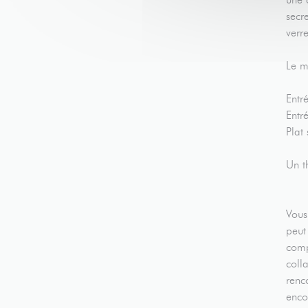
secr
verr
Le m
Entr
Entr
Plat 
Un t
Vous
peut
comp
coll
renc
enco