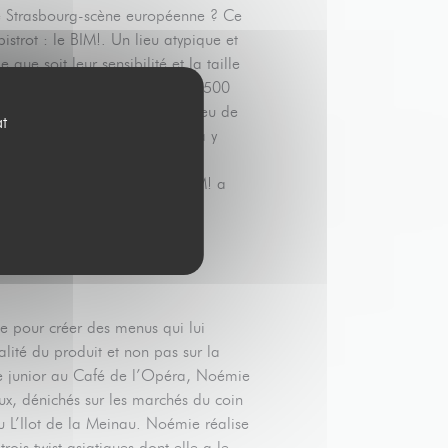
 de Strasbourg-scène européenne ? Ce
istrot : le BIM!. Un lieu atypique et
ue soit leur sensibilité et la taille
s. Avec son espace de plus de 1500
t les 12 mètres, ce nouveau lieu de
at
 le ciel strasbourgeois. On va y
 après le boulot ou entre deux
 des événements dont seul le BIM! a
du Maillon et sur l’étendue des
e pour créer des menus qui lui
alité du produit et non pas sur la
fe junior au Café de l’Opéra, Noémie
aux, dénichés sur les marchés du coin
u L’Ilot de la Meinau. Noémie réalise
ois twist asiatiques dont elle a le