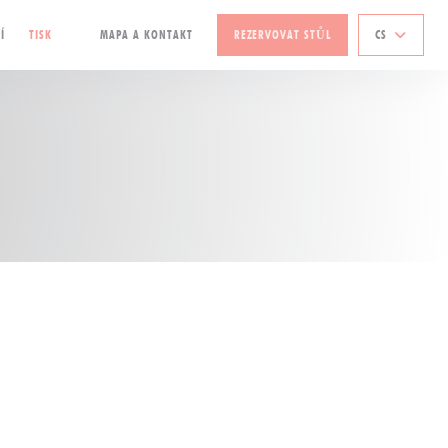
Í
TISK
MAPA A KONTAKT
REZERVOVAT STŮL
CS
((OTEVŘE SE V NOVÉM OKNĚ))