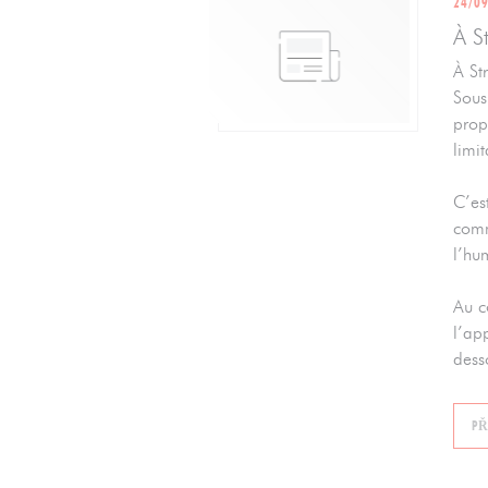
24/0
À S
À St
Sous
prop
limi
C’es
comm
l’hu
Au c
l’ap
dess
PŘ