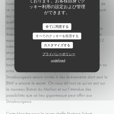
ております。お客様自身でク
lundi 13 septembre, c’est enfin l’inauguration officielle de
ッキー利用の設定および管理
ce nouveau bistrot : le BIM!. Un lieu atypique et démesuré
ができます。
qui compte bien remplir les bidons des Strasbourgeois,
quelle que soit leur sensibilité et la taille de leur porte
全てに同意する
monnaie, puisque le restaurant se veut accessible à tous.
Avec son espace de plus de 1500 m2, son gigantesque
すべてのクッキーを拒否する
espace semi couvert et ses plafonds qui atteignent les 12
カスタマイズする
mètres, ce nouveau lieu de gourmandise, géré par la
structure Maillon Evènement, est un ovni dans le ciel
プライバシーポリシー
strasbourgeois. On va y manger, bien-sûr, mais aussi y
undefined
boire du bon vin, danser et se retrouver après le boulot ou
entre deux spectacles. Et oui, au fil des mois, les
Strasbourgeois seront invités à des événements dont seul le
BIM! a encore le secret. On vous dit tout ce qu’on sait sur
le nouveau Bistrot du Maillon et sur l’étendue des
possibilités que ce lieu gigantesque peut offrir aux
Strasbourgeois.
Carte blanche pour la jeune cheffe Noémie Schott