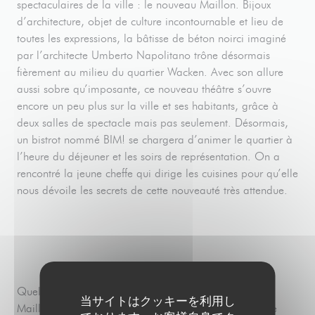
spectaculaires de la ville : le nouveau Maillon. Bijoux
d’architecture, objet de culture incontournable et lieu de
toutes les expressions, la bâtisse de béton noirci imaginé
par l’architecte Umberto Napolitano trône désormais
fièrement au milieu du quartier Wacken. Avec son allure
aussi sobre qu’imposante, ce nouveau théâtre s’ouvre
encore un peu plus sur la ville et ses habitants, grâce à
deux salles de spectacle mais pas seulement. Désormais,
un bistrot nommé BIM! se chargera d’animer le quartier à
l’heure du déjeuner et les soirs de représentation. On a
rencontré la jeune cheffe qui dirige les cuisines pour qu’elle
nous dévoile les secrets de cette nouveauté très attendue.
Quel plus bel écrin pour ouvrir un restaurant que le
当サイトはクッキーを利用し
Maillon, théâtre de Strasbourg-scène européenne ? Ce