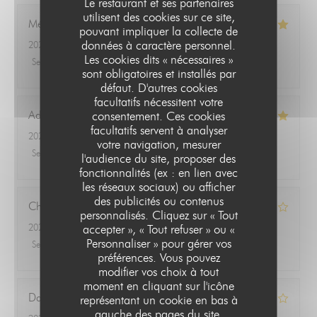
Le restaurant et ses partenaires
utilisent des cookies sur ce site,
Mélanie
R
pouvant impliquer la collecte de
données à caractère personnel.
2026-07-09
- 12:30 - Couverts 2
Les cookies dits « nécessaires »
Service
:
5
/5
Ambiance
:
5
/5
Cuisine
:
5
/5
Qualité / Prix
:
5
/5
sont obligatoires et installés par
défaut. D'autres cookies
facultatifs nécessitent votre
Adrià
R
consentement. Ces cookies
facultatifs servent à analyser
2026-07-07
- 12:15 - Couverts 4
votre navigation, mesurer
Service
:
5
/5
Ambiance
:
5
/5
Cuisine
:
5
/5
Qualité / Prix
:
5
/5
l'audience du site, proposer des
fonctionnalités (ex : en lien avec
les réseaux sociaux) ou afficher
des publicités ou contenus
Charlotte
G
personnalisés. Cliquez sur « Tout
2026-07-02
- 12:15 - Couverts 2
accepter », « Tout refuser » ou «
Personnaliser » pour gérer vos
Service
:
5
/5
Ambiance
:
4
/5
Cuisine
:
3
/5
Qualité / Prix
:
4
/5
préférences. Vous pouvez
modifier vos choix à tout
moment en cliquant sur l'icône
Dany
A
représentant un cookie en bas à
gauche des pages du site.