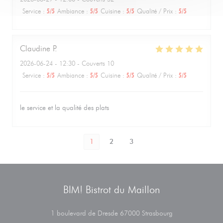
Service
:
5
/5
Ambiance
:
5
/5
Cuisine
:
5
/5
Qualité / Prix
:
5
/5
Claudine
P
2026-06-24
- 12:30 - Couverts 10
Service
:
5
/5
Ambiance
:
5
/5
Cuisine
:
5
/5
Qualité / Prix
:
5
/5
le service et la qualité des plats
1
2
3
BIM! Bistrot du Maillon
((ouvre une nouvel
1 boulevard de Dresde 67000 Strasbourg