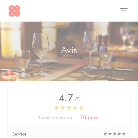
Personnalisation de vos choix en matière de cookies
Avis
4.7
/5
Note moyenne —
705 avis
Service