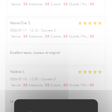
Service
:
5
/5
Ambiance
:
5
/5
Cuisine
:
5
/5
Qualité / Prix
:
5
/5
Marie-Eve
S
2026-07-17
- 12:15 - Couverts 2
Service
:
5
/5
Ambiance
:
5
/5
Cuisine
:
5
/5
Qualité / Prix
:
5
/5
Excellent repas, copieux et original
Valérie
I
2026-07-15
- 12:30 - Couverts 3
Service
:
5
/5
Ambiance
:
5
/5
Cuisine
:
5
/5
Qualité / Prix
:
5
/5
Le cadre est vraiment sympa et la nourriture délicieuse.