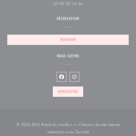
03 90 22 14 46
RÉSERVATION
RÉSERVER
NOUS SUIVRE
Facebook ((ouvre une nouvelle fenêtr
Instagram ((ouvre une nouvelle
NEWSLETTER
© 2026 BIM! Bistrot du Maillon — Création de site internet
((ouvre une nouvelle fenêtr
restaurant avec
Zenchef