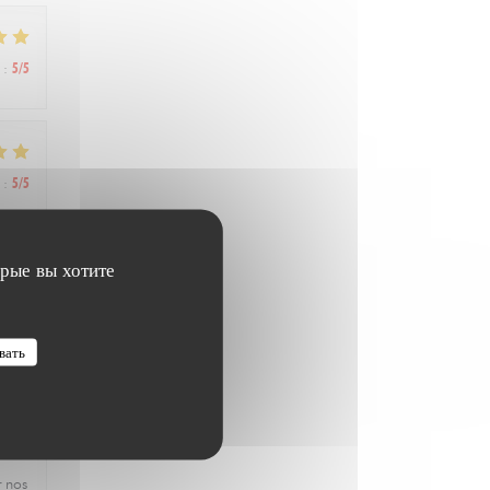
:
5
/5
:
5
/5
орые вы хотите
:
4
/5
вать
:
4
/5
r nos