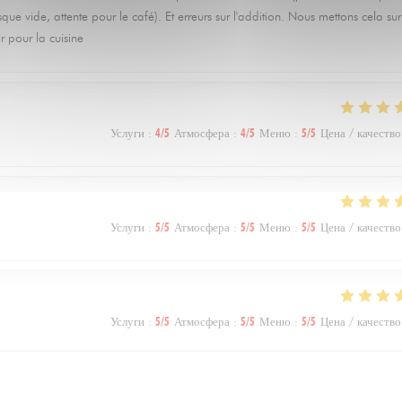
e vide, attente pour le café). Et erreurs sur l'addition. Nous mettons cela sur
 pour la cuisine
Услуги
:
4
/5
Атмосфера
:
4
/5
Меню
:
5
/5
Цена / качество
Услуги
:
5
/5
Атмосфера
:
5
/5
Меню
:
5
/5
Цена / качество
Услуги
:
5
/5
Атмосфера
:
5
/5
Меню
:
5
/5
Цена / качество