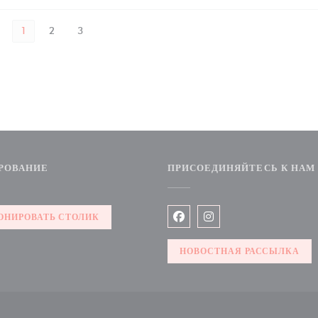
1
2
3
РОВАНИЕ
ПРИСОЕДИНЯЙТЕСЬ К НАМ
новом окне))
ОНИРОВАТЬ СТОЛИК
Facebook ((открывается в но
Instagram ((открывает
НОВОСТНАЯ РАССЫЛКА