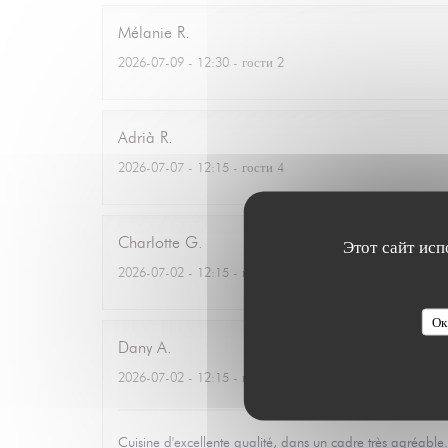
Mélanie
R
2026-07-09
- 12:30 - гости 2
Adrià
R
2026-07-07
- 12:15 - гости 4
Charlotte
G
Этот сайт исп
2026-07-02
- 12:15 - гости 2
Ок
Dany
A
2026-07-02
- 12:15 - гости 7
Cuisine d'excellente qualité, dans un cadre très agréable.