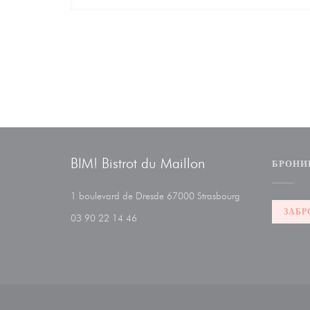
BIM! Bistrot du Maillon
БРОНИ
((открывается в 
1 boulevard de Dresde 67000 Strasbourg
ЗАБР
03 90 22 14 46