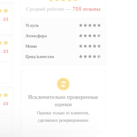
Средний рейтинг —
705 отзывы
:
5
/5
Услуги
Атмосфера
Меню
:
5
/5
Цена/качество
Исключительно проверенные
оценки
:
5
/5
Оценки только от клиентов,
сделавших резервирование