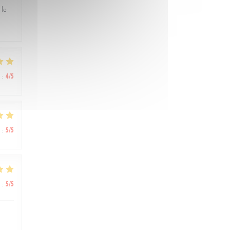
 le
:
4
/5
:
5
/5
:
5
/5