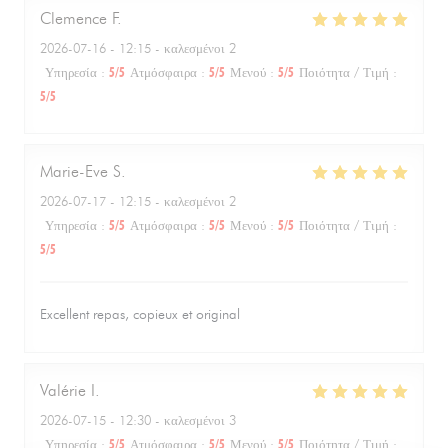
Clemence
F
2026-07-16
- 12:15 - καλεσμένοι 2
Υπηρεσία
:
5
/5
Ατμόσφαιρα
:
5
/5
Μενού
:
5
/5
Ποιότητα / Τιμή
:
5
/5
Marie-Eve
S
2026-07-17
- 12:15 - καλεσμένοι 2
Υπηρεσία
:
5
/5
Ατμόσφαιρα
:
5
/5
Μενού
:
5
/5
Ποιότητα / Τιμή
:
5
/5
Excellent repas, copieux et original
Valérie
I
2026-07-15
- 12:30 - καλεσμένοι 3
Υπηρεσία
:
5
/5
Ατμόσφαιρα
:
5
/5
Μενού
:
5
/5
Ποιότητα / Τιμή
: