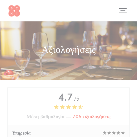
Πίνακας διαχείρισης "Μπισκότων" (Cookies)
Αξιολογήσεις
4.7
/5
Μέση βαθμολογία —
705 αξιολογήσεις
Υπηρεσία