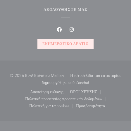
ΑΚΟΛΟΥΘΉΣΤΕ ΜΑΣ
Facebook ((ανοίγει σε νέο παράθυρο)
Instagram ((ανοίγει σε νέο παρ
ΕΝΗΜΕΡΩΤΙΚΌ ΔΕΛΤΊΟ
© 2026 BIM! Bistrot du Maillon — Η ιστοσελίδα του εστιατορίου
((ανοίγει σε νέο παράθυρ
δημιουργήθηκε από
Zenchef
Αποποίηση ευθύνης
ΌΡΟΙ ΧΡΉΣΗΣ
((ανοίγει σε νέο παράθυρο))
((ανοίγει σε νέο παράθυρο)
Πολιτική προστασίας προσωπικών δεδομένων
((ανοίγει σε νέο παράθυρο))
Πολιτική για τα cookies
Προσβασιμότητα
((ανοίγει σε νέο παράθυρο))
((ανοίγει σε νέο παράθυρ