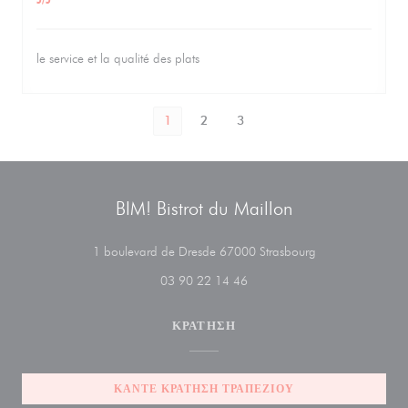
le service et la qualité des plats
1
2
3
BIM! Bistrot du Maillon
((ανοίγει σε νέο 
1 boulevard de Dresde 67000 Strasbourg
03 90 22 14 46
ΚΡΆΤΗΣΗ
ΚΆΝΤΕ ΚΡΆΤΗΣΗ ΤΡΑΠΕΖΙΟΎ