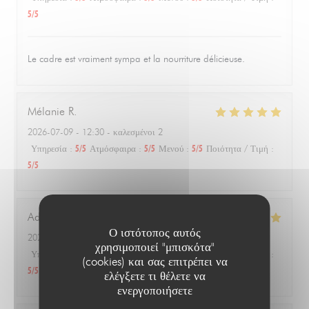
5
/5
Le cadre est vraiment sympa et la nourriture délicieuse.
Mélanie
R
2026-07-09
- 12:30 - καλεσμένοι 2
Υπηρεσία
:
5
/5
Ατμόσφαιρα
:
5
/5
Μενού
:
5
/5
Ποιότητα / Τιμή
:
5
/5
Adrià
R
Ο ιστότοπος αυτός
2026-07-07
- 12:15 - καλεσμένοι 4
χρησιμοποιεί "μπισκότα"
Υπηρεσία
:
5
/5
Ατμόσφαιρα
:
5
/5
Μενού
:
5
/5
Ποιότητα / Τιμή
:
(cookies) και σας επιτρέπει να
5
/5
ελέγξετε τι θέλετε να
ενεργοποιήσετε