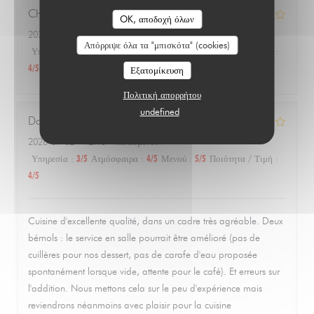
Charlotte
G
OK, αποδοχή όλων
2026-07-02
- 12:15 - καλεσμένοι 2
Απόρριψε όλα τα "μπισκότα" (cookies)
Υπηρεσία
:
5
/5
Ατμόσφαιρα
:
4
/5
Μενού
:
3
/5
Ποιότητα / Τιμή
:
4
/5
Εξατομίκευση
Πολιτική απορρήτου
undefined
Dany
A
2026-07-02
- 12:15 - καλεσμένοι 7
Υπηρεσία
:
3
/5
Ατμόσφαιρα
:
4
/5
Μενού
:
5
/5
Ποιότητα / Τιμή
:
4
/5
Cuisine d'excellente qualité, dans un cadre très agréable. Deux
bémols : le service en salle pourrait être amélioré (pas de
cuillères pour nos dessert, pas de carafe d'eau proposée
spontanément lorsque vide, attente pour le café). Et erreurs sur
l'addition. Nous mettons cela sur le peu d'expérience mais
reviendrons néanmoins avec plaisir pour la cuisine