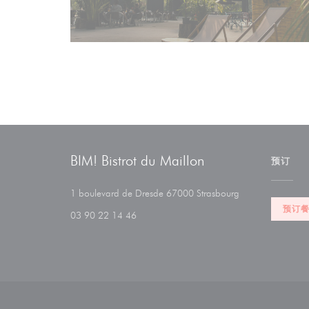
BIM! Bistrot du Maillon
预订
((在新窗口中打开
1 boulevard de Dresde 67000 Strasbourg
预订
03 90 22 14 46