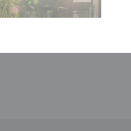
)
中打开))