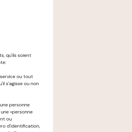
s, qu'ils soient
nte:
 service ou tout
il s'agisse ou non
à une personne
re une «personne
ent ou
o d'identification,