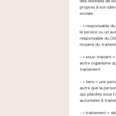
des données de loca
propres à son iden
sociale.
- « responsable du 
le service ou un au
responsable du (/de
moyens du traitemen
- « sous-traitant »
autre organisme qu
traitement.
- « tiers »: une pe
autre que la perso
qui, placées sous l
autorisées à traite
- « traitement »: 