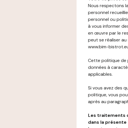
Nous respectons la
personnel recueilli
personnel ou politi
à vous informer de
en œuvre par le re
peut se réaliser au
www.bim-bistrot.eu 
Cette politique de
données à caractèr
applicables.
Si vous avez des 
politique, vous po
après au paragraph
Les traitements 
dans la présente