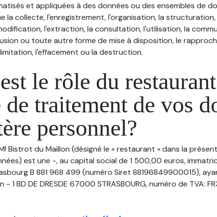
atisés et appliquées à des données ou des ensembles de do
e la collecte, l'enregistrement, l'organisation, la structuration
odification, l'extraction, la consultation, l'utilisation, la com
ffusion ou toute autre forme de mise à disposition, le rappro
 limitation, l'effacement ou la destruction.
est le rôle du restaurant
 de traitement de vos 
tère personnel?
IM! Bistrot du Maillon (désigné le « restaurant » dans la présen
nées) est une -, au capital social de 1 500,00 euros, immatri
asbourg B 881 968 499 (numéro Siret 88196849900015), ayan
llon - 1 BD DE DRESDE 67000 STRASBOURG, numéro de TVA: F