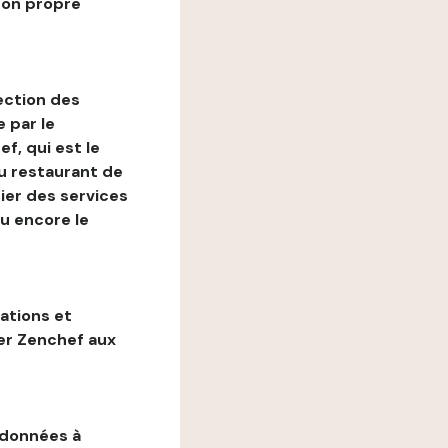
son propre
ection des
 par le
f, qui est le
au restaurant de
ier des services
ou encore le
gations et
ter Zenchef aux
 données à