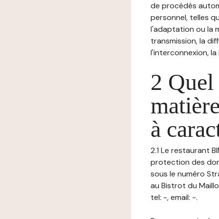
de procédés autom
personnel, telles qu
l'adaptation ou la m
transmission, la di
l'interconnexion, la
2 Quel 
matière
à carac
2.1 Le restaurant B
protection des don
sous le numéro Str
au Bistrot du Mai
tel: -, email: -.