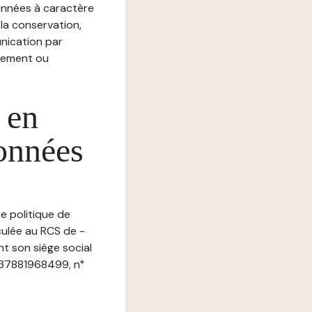
nnées à caractère
, la conservation,
munication par
chement ou
 en
données
te politique de
culée au RCS de -
t son siège social
R37881968499, n°