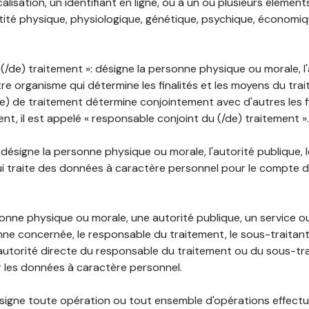
lisation, un identifiant en ligne, ou à un ou plusieurs élément
tité physique, physiologique, génétique, psychique, économiqu
(/de) traitement »: désigne la personne physique ou morale, l'
tre organisme qui détermine les finalités et les moyens du tra
) de traitement détermine conjointement avec d'autres les fin
t, il est appelé « responsable conjoint du (/de) traitement ».
: désigne la personne physique ou morale, l'autorité publique, 
i traite des données à caractère personnel pour le compte 
rsonne physique ou morale, une autorité publique, un service 
nne concernée, le responsable du traitement, le sous-traitan
'autorité directe du responsable du traitement ou du sous-tra
r les données à caractère personnel.
désigne toute opération ou tout ensemble d'opérations effectu