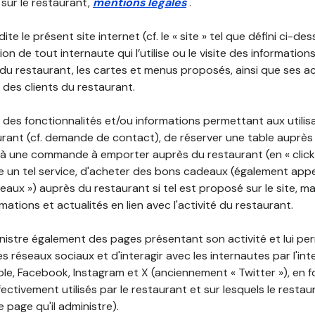
 sur le restaurant,
mentions légales
.
ite le présent site internet (cf. le « site » tel que défini ci-de
ion de tout internaute qui l’utilise ou le visite des informati
é du restaurant, les cartes et menus proposés, ainsi que ses a
r des clients du restaurant.
 des fonctionnalités et/ou informations permettant aux utilis
urant (cf. demande de contact), de réserver une table auprès
à une commande à emporter auprès du restaurant (en « click a
 un tel service, d'acheter des bons cadeaux (également appe
aux ») auprès du restaurant si tel est proposé sur le site, m
mations et actualités en lien avec l'activité du restaurant.
nistre également des pages présentant son activité et lui pe
s réseaux sociaux et d'interagir avec les internautes par l'in
le, Facebook, Instagram et X (anciennement « Twitter »), en 
ectivement utilisés par le restaurant et sur lesquels le resta
 page qu'il administre).