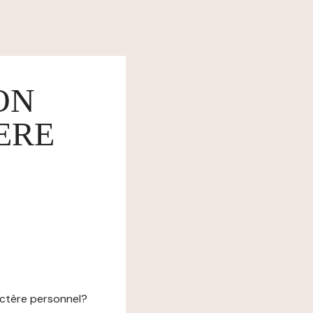
ON
ERE
actère personnel?