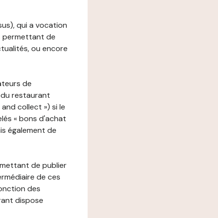
ssus), qui a vocation
ons permettant de
ctualités, ou encore
ateurs de
 du restaurant
nd collect ») si le
lés « bons d'achat
ais également de
rmettant de publier
termédiaire de ces
fonction des
urant dispose