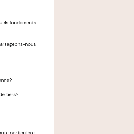
 quels fondements
 partageons-nous
éenne?
de tiers?
te particulière.