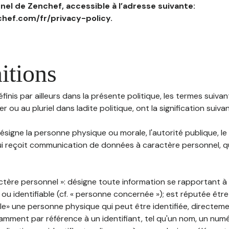
el de Zenchef, accessible à l’adresse suivante:
hef.com/fr/privacy-policy.
itions
inis par ailleurs dans la présente politique, les termes suivant
r ou au pluriel dans ladite politique, ont la signification suiva
 désigne la personne physique ou morale, l'autorité publique, le
i reçoit communication de données à caractère personnel, qu'
ctère personnel »: désigne toute information se rapportant 
 ou identifiable (cf. « personne concernée »); est réputée êt
ble» une personne physique qui peut être identifiée, directem
mment par référence à un identifiant, tel qu'un nom, un numér