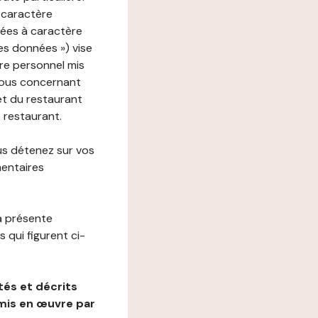
 caractère
nées à caractère
des données ») vise
re personnel mis
vous concernant
net du restaurant
e restaurant.
us détenez sur vos
mentaires
a présente
 qui figurent ci-
és et décrits
mis en œuvre par