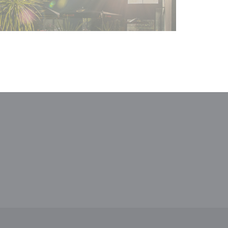
 venster))
n nieuw venster))