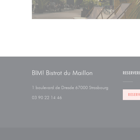
BIM! Bistrot du Maillon
RESERVER
((opent in een nie
1 boulevard de Dresde 67000 Strasbourg
RESERV
03 90 22 14 46