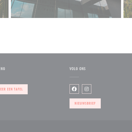
ING
VOLG ONS
uw venster))
EER EEN TAFEL
Facebook ((opent in een nieuw
Instagram ((opent in ee
NIEUWSBRIEF