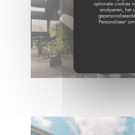
optionele cookies 
analyseren, het s
gepersonaliseerde
'Personaliseer' 