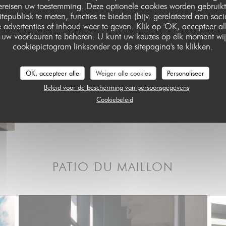
vereisen uw toestemming. Deze optionele cookies worden gebruikt
itepubliek te meten, functies te bieden (bijv. gerelateerd aan soc
 advertenties of inhoud weer te geven. Klik op 'OK, accepteer alle'
om uw voorkeuren te beheren. U kunt uw keuzes op elk moment wij
cookiepictogram linksonder op de sitepagina's te klikken.
OK, accepteer alle
Weiger alle cookies
Personaliseer
Beleid voor de bescherming van persoonsgegevens
Cookiebeleid
PATIO DU MAILLON