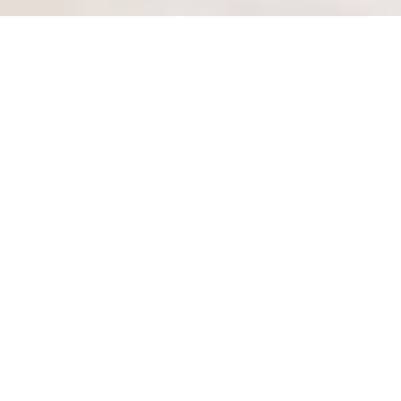
BIM! BISTROT DU MAILLON
|
STRASBOURG
BIM!, un tavolo vivo e impegnato.