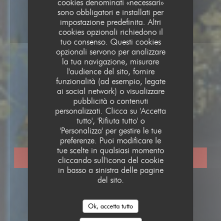
cookies denominati «necessari»
sono obbligatori e installati per
impostazione predefinita. Altri
cookies opzionali richiedono il
tuo consenso. Questi cookies
opzionali servono per analizzare
la tua navigazione, misurare
l'audience del sito, fornire
funzionalità (ad esempio, legate
ai social network) o visualizzare
pubblicità o contenuti
RISTORANTE BISTRONOMIQUE
•
STRASBOURG
personalizzati. Clicca su 'Accetta
tutto', 'Rifiuta tutto' o
BIM! Bistrot du Maillon
'Personalizza' per gestire le tue
preferenze. Puoi modificare le
tue scelte in qualsiasi momento
PRENOTA
cliccando sull'icona del cookie
in basso a sinistra delle pagine
del sito.
Ok, accetta tutto